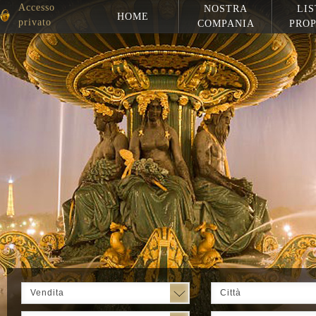
Accesso
NOSTRA
LIS
HOME
privato
COMPANIA
PROP
Vendita
Città