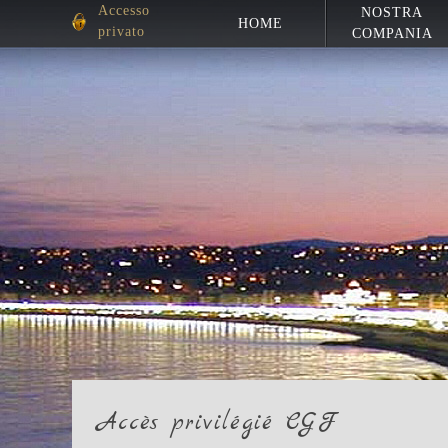
Accesso
NOSTRA
HOME
privato
COMPANIA
Accès privilégié CGF