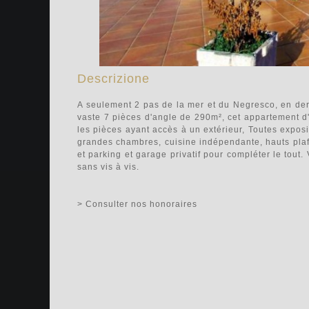
Descrizione
A seulement 2 pas de la mer et du Negresco, en der
vaste 7 pièces d'angle de 290m², cet appartement d'e
les pièces ayant accès à un extérieur, Toutes expos
grandes chambres, cuisine indépendante, hauts pla
et parking et garage privatif pour compléter le tout
sans vis à vis.
> Consulter nos honoraires