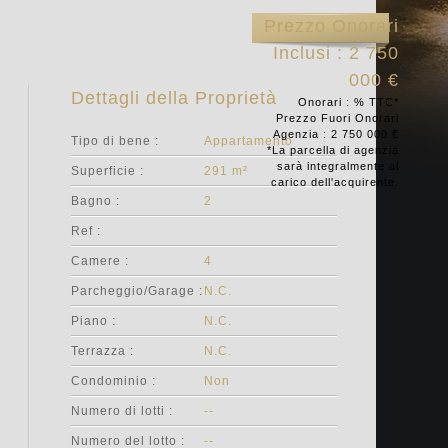
Prezzo Onorari
Inclusi : 2 750
000 €
Dettagli della Proprietà
Onorari : % TTC*
Prezzo Fuori Onorari
Agenzia : 2 750 000 €
Tipo di bene :
Appartamento
*La parcella di agenzia
sarà integralmente al
Superficie :
291 m²
carico dell'acquirente.
Bagno :
2
Ref :
Camere :
4
Parcheggio/Garage :
N.C.
Piano :
N.C.
Terrazza :
N.C.
Condominio :
Non
Numero di lotti :
--
Numero del lotto :
--