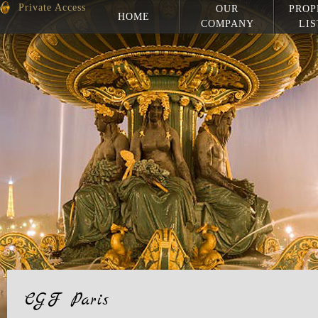
Private Access
OUR
PROP
HOME
COMPANY
LIS
CGF Paris