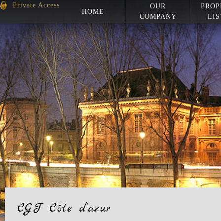
Private Access
OUR
PROP
HOME
COMPANY
LIS
CGF Côte d'azur