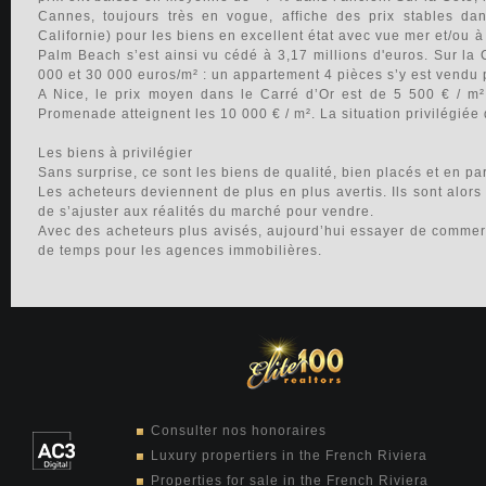
Cannes, toujours très en vogue, affiche des prix stables dan
Californie) pour les biens en excellent état avec vue mer et/ou 
Palm Beach s’est ainsi vu cédé à 3,17 millions d'euros. Sur la C
000 et 30 000 euros/m² : un appartement 4 pièces s’y est vendu p
A Nice, le prix moyen dans le Carré d’Or est de 5 500 € / m²
Promenade atteignent les 10 000 € / m². La situation privilégiée 
Les biens à privilégier
Sans surprise, ce sont les biens de qualité, bien placés et en par
Les acheteurs deviennent de plus en plus avertis. Ils sont alors
de s’ajuster aux réalités du marché pour vendre.
Avec des acheteurs plus avisés, aujourd’hui essayer de commerci
de temps pour les agences immobilières.
Consulter nos honoraires
Luxury propertiers in the French Riviera
Properties for sale in the French Riviera